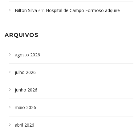
em desabamento em São Paulo - Revista da Bahia
em
Nilton Silva
em
Hospital de Campo Formoso adquire
Campoformosenses que morreram em desabamentos são
aparelho para fazer exames de tomografia
sepultados em SP
ARQUIVOS
agosto 2026
julho 2026
junho 2026
maio 2026
abril 2026