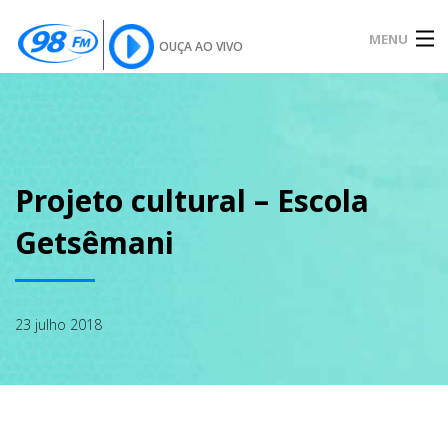
MENU
OUÇA AO VIVO
INÍCIO
SOBRE
Projeto cultural – Escola
Getsêmani
NOTÍCIAS
23 julho 2018
PODCAST
GALERIA