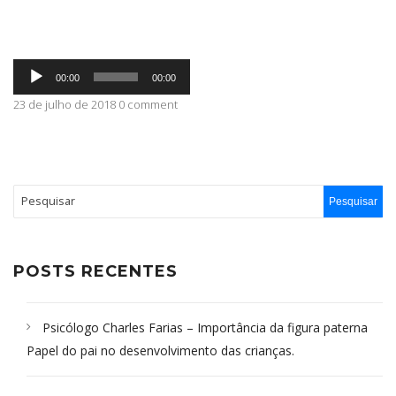
ABRANGÊNCIA
Tocador
00:00
00:00
de
áudio
23 de julho de 2018 0 comment
CONTATO
POSTS RECENTES
Psicólogo Charles Farias – Importância da figura paterna
Papel do pai no desenvolvimento das crianças.