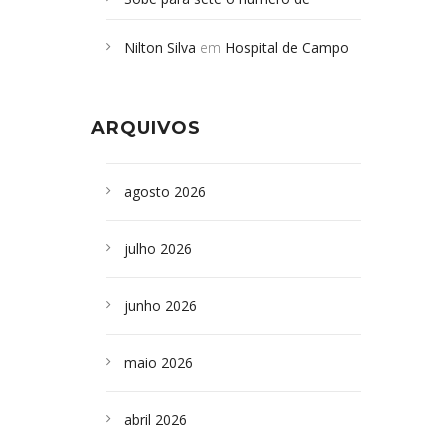
Campoformosenses mortos em
Nilton Silva
em
Hospital de Campo
desabamento em São Paulo - Revista
Formoso adquire aparelho para fazer
da Bahia
em
Campoformosenses que
exames de tomografia
morreram em desabamentos são
ARQUIVOS
sepultados em SP
agosto 2026
julho 2026
junho 2026
maio 2026
abril 2026