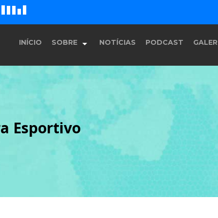
E
F
D
H
G
INÍCIO
SOBRE
NOTÍCIAS
PODCAST
GALER
História
a Esportivo
Equipe
Programação