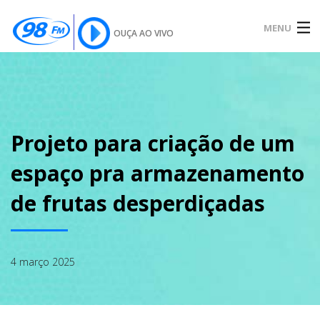
MENU
OUÇA AO VIVO
INÍCIO
SOBRE
Projeto para criação de um
espaço pra armazenamento
NOTÍCIAS
de frutas desperdiçadas
PODCAST
4 março 2025
GALERIA