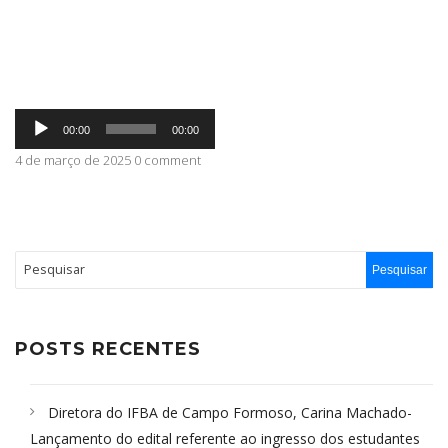
ABRANGÊNCIA
Tocador
CONTATO
00:00
00:00
de
áudio
4 de março de 2025 0 comment
POSTS RECENTES
Diretora do IFBA de Campo Formoso, Carina Machado-
Lançamento do edital referente ao ingresso dos estudantes