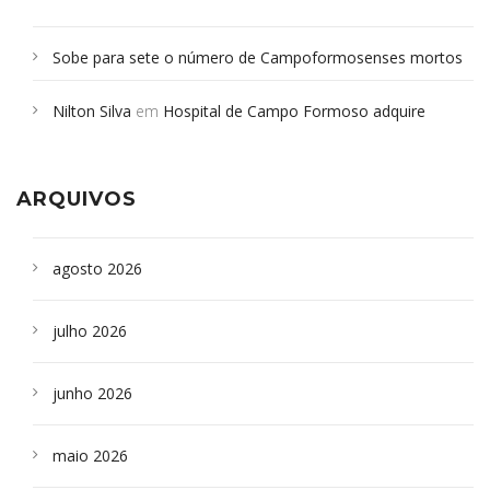
Sobe para sete o número de Campoformosenses mortos
em desabamento em São Paulo - Revista da Bahia
em
Nilton Silva
em
Hospital de Campo Formoso adquire
Campoformosenses que morreram em desabamentos são
aparelho para fazer exames de tomografia
sepultados em SP
ARQUIVOS
agosto 2026
julho 2026
junho 2026
maio 2026