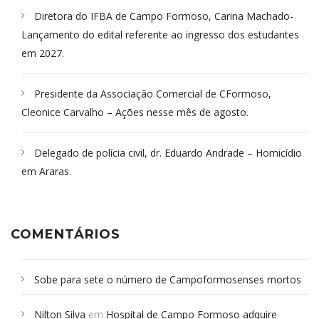
Diretora do IFBA de Campo Formoso, Carina Machado-
Lançamento do edital referente ao ingresso dos estudantes
em 2027.
Presidente da Associação Comercial de CFormoso,
Cleonice Carvalho – Ações nesse mês de agosto.
Delegado de polícia civil, dr. Eduardo Andrade – Homicídio
em Araras.
COMENTÁRIOS
Sobe para sete o número de Campoformosenses mortos
em desabamento em São Paulo - Revista da Bahia
em
Nilton Silva
em
Hospital de Campo Formoso adquire
Campoformosenses que morreram em desabamentos são