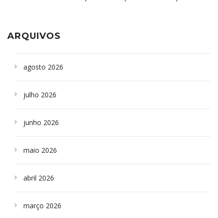
aparelho para fazer exames de tomografia
sepultados em SP
ARQUIVOS
agosto 2026
julho 2026
junho 2026
maio 2026
abril 2026
março 2026