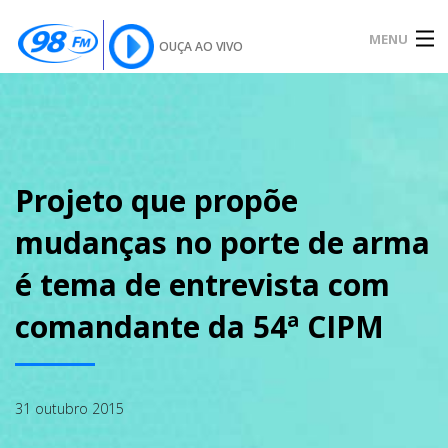
MENU
OUÇA AO VIVO
INÍCIO
SOBRE
Projeto que propõe
mudanças no porte de arma
NOTÍCIAS
é tema de entrevista com
comandante da 54ª CIPM
PODCAST
31 outubro 2015
GALERIA