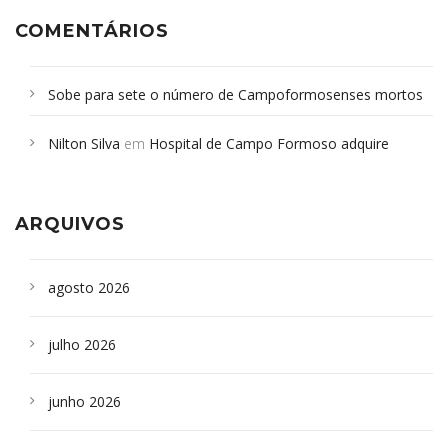
COMENTÁRIOS
Sobe para sete o número de Campoformosenses mortos
em desabamento em São Paulo - Revista da Bahia
em
Nilton Silva
em
Hospital de Campo Formoso adquire
Campoformosenses que morreram em desabamentos são
aparelho para fazer exames de tomografia
sepultados em SP
ARQUIVOS
agosto 2026
julho 2026
junho 2026