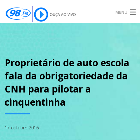
MENU
OUÇA AO VIVO
INÍCIO
SOBRE
Proprietário de auto escola
fala da obrigatoriedade da
NOTÍCIAS
CNH para pilotar a
cinquentinha
PODCAST
17 outubro 2016
GALERIA