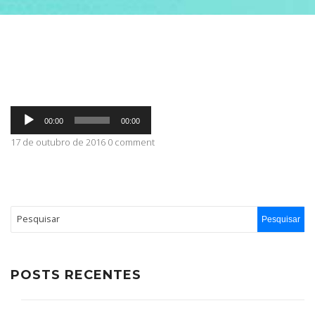
ABRANGÊNCIA
CONTATO
Tocador
00:00
00:00
de
áudio
17 de outubro de 2016 0 comment
POSTS RECENTES