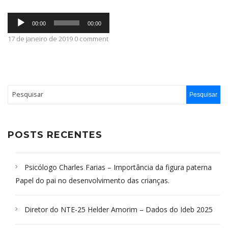
Tocador
ABRANGÊNCIA
00:00
00:00
de
áudio
17 de janeiro de 2019 0 comment
CONTATO
POSTS RECENTES
Psicólogo Charles Farias – Importância da figura paterna
Papel do pai no desenvolvimento das crianças.
Diretor do NTE-25 Helder Amorim – Dados do Ideb 2025