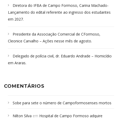
Diretora do IFBA de Campo Formoso, Carina Machado-
Lançamento do edital referente ao ingresso dos estudantes
em 2027.
Presidente da Associação Comercial de CFormoso,
Cleonice Carvalho – Ações nesse mês de agosto.
Delegado de polícia civil, dr. Eduardo Andrade – Homicídio
em Araras.
COMENTÁRIOS
Sobe para sete o número de Campoformosenses mortos
em desabamento em São Paulo - Revista da Bahia
em
Nilton Silva
em
Hospital de Campo Formoso adquire
Campoformosenses que morreram em desabamentos são