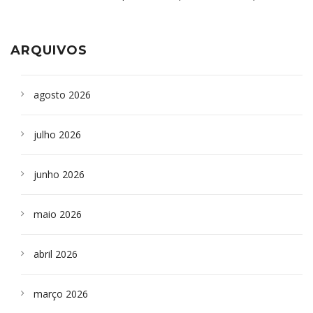
aparelho para fazer exames de tomografia
sepultados em SP
ARQUIVOS
agosto 2026
julho 2026
junho 2026
maio 2026
abril 2026
março 2026