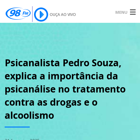
MENU
OUÇA AO VIVO
INÍCIO
SOBRE
Psicanalista Pedro Souza,
explica a importância da
NOTÍCIAS
psicanálise no tratamento
contra as drogas e o
PODCAST
alcoolismo
GALERIA