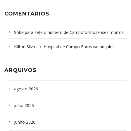
COMENTÁRIOS
Sobe para sete o número de Campoformosenses mortos
em desabamento em São Paulo - Revista da Bahia
em
Nilton Silva
em
Hospital de Campo Formoso adquire
Campoformosenses que morreram em desabamentos são
aparelho para fazer exames de tomografia
sepultados em SP
ARQUIVOS
agosto 2026
julho 2026
junho 2026