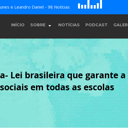
D
H
G
A
nes e Leandro Daniel - 98 Notícias
B
c
E
F
INÍCIO
SOBRE
NOTÍCIAS
PODCAST
GALER
História
a- Lei brasileira que garante 
Equipe
 sociais em todas as escolas
Programação