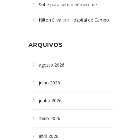
Sobe para sete o número de
Campoformosenses mortos em
Nilton Silva
em
Hospital de Campo
desabamento em São Paulo - Revista
Formoso adquire aparelho para fazer
da Bahia
em
Campoformosenses que
exames de tomografia
morreram em desabamentos são
ARQUIVOS
sepultados em SP
agosto 2026
julho 2026
junho 2026
maio 2026
abril 2026