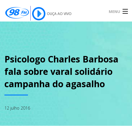
MENU
OUÇA AO VIVO
INÍCIO
SOBRE
Psicologo Charles Barbosa
fala sobre varal solidário
NOTÍCIAS
campanha do agasalho
PODCAST
12 julho 2016
GALERIA