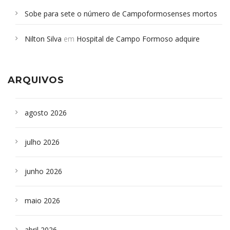
Sobe para sete o número de Campoformosenses mortos
em desabamento em São Paulo - Revista da Bahia
em
Nilton Silva
em
Hospital de Campo Formoso adquire
Campoformosenses que morreram em desabamentos são
aparelho para fazer exames de tomografia
sepultados em SP
ARQUIVOS
agosto 2026
julho 2026
junho 2026
maio 2026
abril 2026