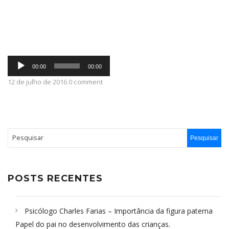
ABRANGÊNCIA
Tocador
CONTATO
00:00
00:00
de
áudio
12 de julho de 2016 0 comment
POSTS RECENTES
Psicólogo Charles Farias – Importância da figura paterna
Papel do pai no desenvolvimento das crianças.