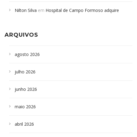
em desabamento em São Paulo - Revista da Bahia
em
Nilton Silva
em
Hospital de Campo Formoso adquire
Campoformosenses que morreram em desabamentos são
aparelho para fazer exames de tomografia
sepultados em SP
ARQUIVOS
agosto 2026
julho 2026
junho 2026
maio 2026
abril 2026