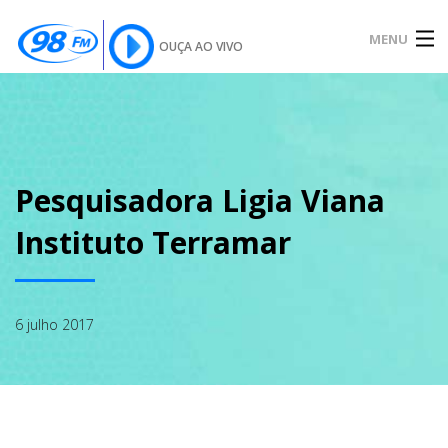
MENU
OUÇA AO VIVO
INÍCIO
SOBRE
Pesquisadora Ligia Viana
Instituto Terramar
NOTÍCIAS
6 julho 2017
PODCAST
GALERIA