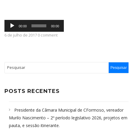
ABRANGÊNCIA
Tocador
00:00
00:00
de
áudio
6 de julho de 2017 0 comment
CONTATO
POSTS RECENTES
Presidente da Câmara Municipal de CFormoso, vereador
Murilo Nascimento – 2º período legislativo 2026, projetos em
pauta, e sessão itinerante.