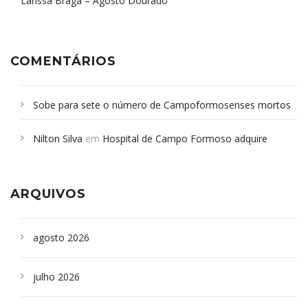
Larissa Braga – Agosto Dourado
COMENTÁRIOS
Sobe para sete o número de Campoformosenses mortos
em desabamento em São Paulo - Revista da Bahia
em
Nilton Silva
em
Hospital de Campo Formoso adquire
Campoformosenses que morreram em desabamentos são
aparelho para fazer exames de tomografia
sepultados em SP
ARQUIVOS
agosto 2026
julho 2026