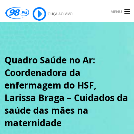
MENU
OUÇA AO VIVO
INÍCIO
SOBRE
Quadro Saúde no Ar:
Coordenadora da
NOTÍCIAS
enfermagem do HSF,
Larissa Braga – Cuidados da
PODCAST
saúde das mães na
maternidade
GALERIA