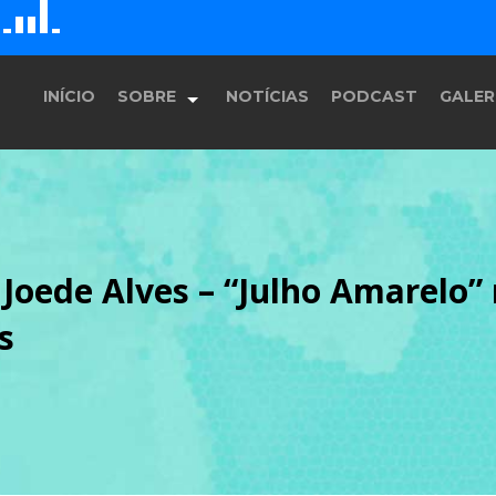
G
D
H
E
F
INÍCIO
SOBRE
NOTÍCIAS
PODCAST
GALER
História
Joede Alves – “Julho Amarelo”
Equipe
s
Programação