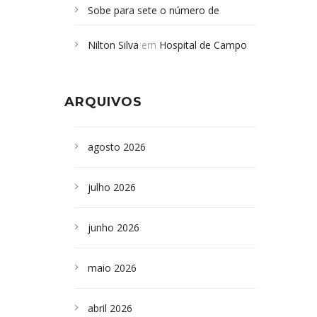
Sobe para sete o número de
Campoformosenses mortos em
Nilton Silva
em
Hospital de Campo
desabamento em São Paulo - Revista
Formoso adquire aparelho para fazer
da Bahia
em
Campoformosenses que
exames de tomografia
morreram em desabamentos são
ARQUIVOS
sepultados em SP
agosto 2026
julho 2026
junho 2026
maio 2026
abril 2026