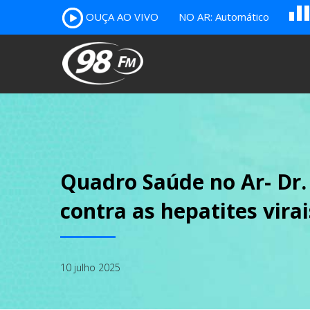
OUÇA AO VIVO
NO AR: Automático
B
c
A
Quadro Saúde no Ar- Dr. 
contra as hepatites virai
10 julho 2025