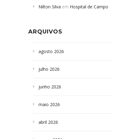
Nilton Silva
em
Hospital de Campo
desabamento em São Paulo - Revista
Formoso adquire aparelho para fazer
da Bahia
em
Campoformosenses que
exames de tomografia
morreram em desabamentos são
ARQUIVOS
sepultados em SP
agosto 2026
julho 2026
junho 2026
maio 2026
abril 2026