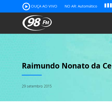
A
OUÇA AO VIVO
NO AR: Automático
B
c
Raimundo Nonato da Ce
29 setembro 2015