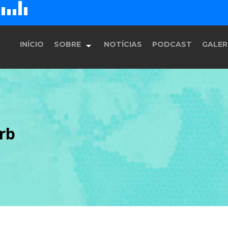
D
H
G
E
F
INÍCIO
SOBRE
NOTÍCIAS
PODCAST
GALER
História
rb
Equipe
Programação