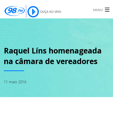
MENU
OUÇA AO VIVO
INÍCIO
SOBRE
Raquel Líns homenageada
na câmara de vereadores
NOTÍCIAS
11 maio 2016
PODCAST
GALERIA