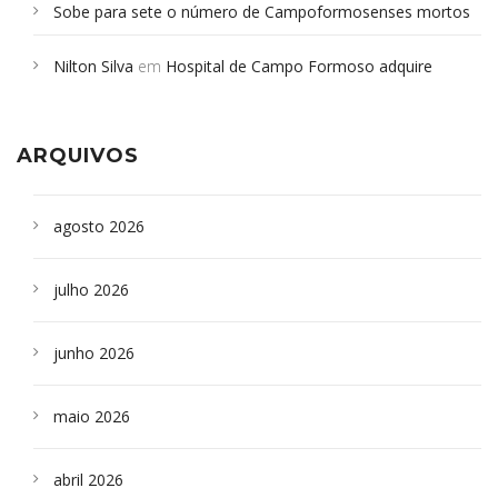
Sobe para sete o número de Campoformosenses mortos
em desabamento em São Paulo - Revista da Bahia
em
Nilton Silva
em
Hospital de Campo Formoso adquire
Campoformosenses que morreram em desabamentos são
aparelho para fazer exames de tomografia
sepultados em SP
ARQUIVOS
agosto 2026
julho 2026
junho 2026
maio 2026
abril 2026