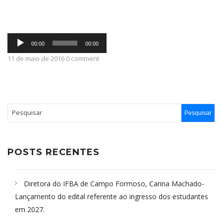
ABRANGÊNCIA
Tocador
00:00
00:00
de
áudio
11 de maio de 2016 0 comment
CONTATO
POSTS RECENTES
Diretora do IFBA de Campo Formoso, Carina Machado-
Lançamento do edital referente ao ingresso dos estudantes
em 2027.