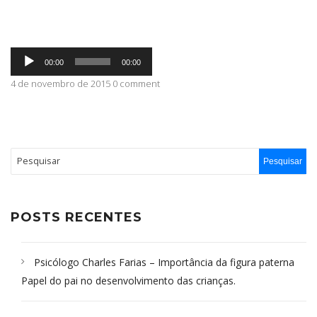
ABRANGÊNCIA
Tocador
00:00
00:00
de
áudio
4 de novembro de 2015 0 comment
CONTATO
POSTS RECENTES
Psicólogo Charles Farias – Importância da figura paterna
Papel do pai no desenvolvimento das crianças.