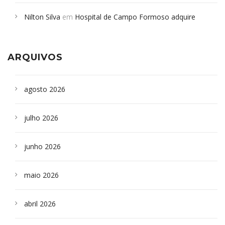
em desabamento em São Paulo - Revista da Bahia
em
Nilton Silva
em
Hospital de Campo Formoso adquire
Campoformosenses que morreram em desabamentos são
aparelho para fazer exames de tomografia
sepultados em SP
ARQUIVOS
agosto 2026
julho 2026
junho 2026
maio 2026
abril 2026