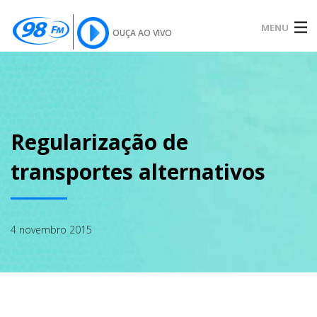
MENU
OUÇA AO VIVO
INÍCIO
SOBRE
Regularização de
transportes alternativos
NOTÍCIAS
4 novembro 2015
PODCAST
GALERIA