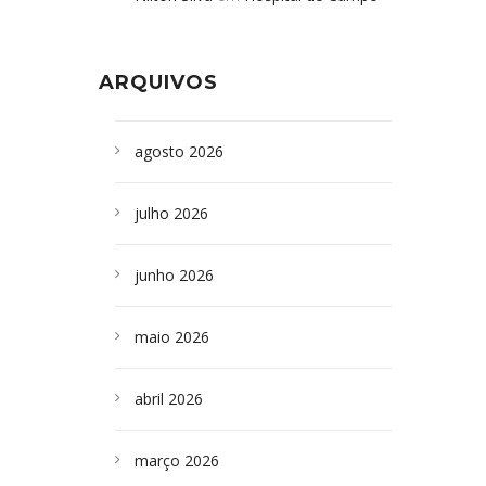
Formoso adquire aparelho para fazer
da Bahia
em
Campoformosenses que
exames de tomografia
morreram em desabamentos são
ARQUIVOS
sepultados em SP
agosto 2026
julho 2026
junho 2026
maio 2026
abril 2026
março 2026