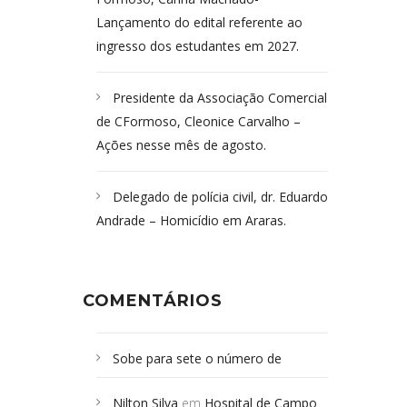
Lançamento do edital referente ao
ingresso dos estudantes em 2027.
Presidente da Associação Comercial
de CFormoso, Cleonice Carvalho –
Ações nesse mês de agosto.
Delegado de polícia civil, dr. Eduardo
Andrade – Homicídio em Araras.
COMENTÁRIOS
Sobe para sete o número de
Campoformosenses mortos em
Nilton Silva
em
Hospital de Campo
desabamento em São Paulo - Revista