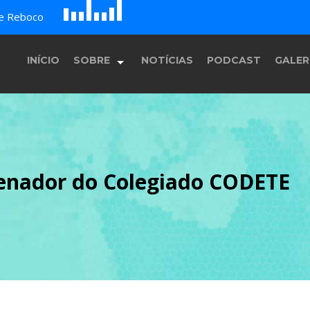
D
H
A
de Reboco
G
E
F
B
c
INÍCIO
SOBRE
NOTÍCIAS
PODCAST
GALER
História
enador do Colegiado CODETE
Equipe
Programação