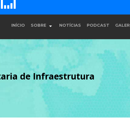
D
H
G
E
F
INÍCIO
SOBRE
NOTÍCIAS
PODCAST
GALER
História
aria de Infraestrutura
Equipe
Programação