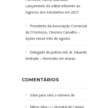
Lançamento do edital referente ao
ingresso dos estudantes em 2027.
Presidente da Associação Comercial
de CFormoso, Cleonice Carvalho –
Ações nesse mês de agosto.
Delegado de polícia civil, dr. Eduardo
Andrade – Homicídio em Araras.
COMENTÁRIOS
Sobe para sete o número de
Campoformosenses mortos em
Nilton Silva
em
Hospital de Campo
desabamento em São Paulo - Revista