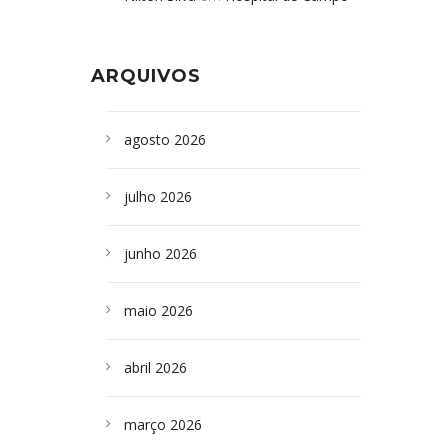
Formoso adquire aparelho para fazer
da Bahia
em
Campoformosenses que
exames de tomografia
morreram em desabamentos são
ARQUIVOS
sepultados em SP
agosto 2026
julho 2026
junho 2026
maio 2026
abril 2026
março 2026