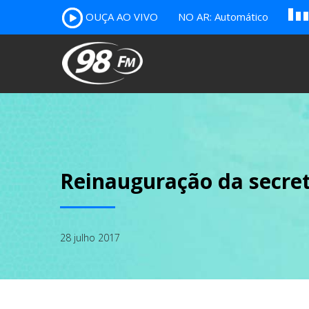
A
OUÇA AO VIVO
NO AR: Automático
B
c
Reinauguração da secret
28 julho 2017