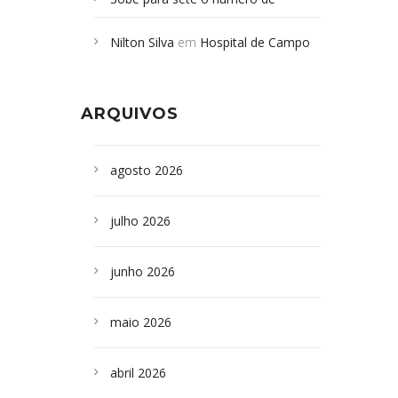
Campoformosenses mortos em
Nilton Silva
em
Hospital de Campo
desabamento em São Paulo - Revista
Formoso adquire aparelho para fazer
da Bahia
em
Campoformosenses que
exames de tomografia
morreram em desabamentos são
ARQUIVOS
sepultados em SP
agosto 2026
julho 2026
junho 2026
maio 2026
abril 2026