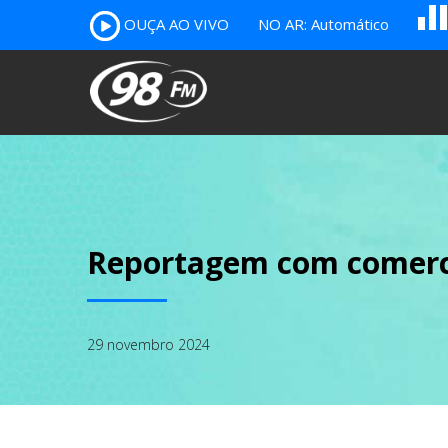
OUÇA AO VIVO
NO AR: Automático
B
c
A
Reportagem com comerci
29 novembro 2024