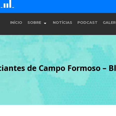
G
D
H
E
F
INÍCIO
SOBRE
NOTÍCIAS
PODCAST
GALER
História
antes de Campo Formoso – Bl
Equipe
Programação