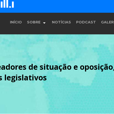
E
F
D
H
G
INÍCIO
SOBRE
NOTÍCIAS
PODCAST
GALER
História
dores de situação e oposição,
Equipe
 legislativos
Programação