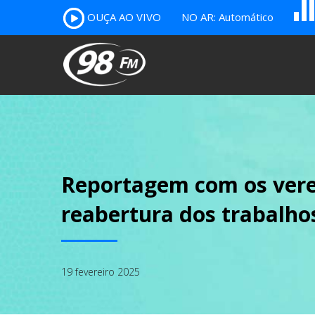
B
c
OUÇA AO VIVO
NO AR: Automático
A
Reportagem com os verea
reabertura dos trabalhos
19 fevereiro 2025