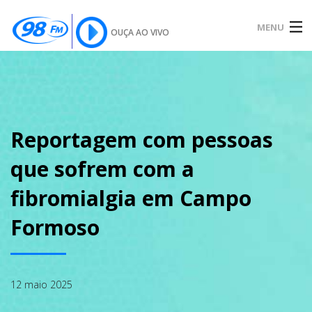
MENU
OUÇA AO VIVO
INÍCIO
SOBRE
Reportagem com pessoas
que sofrem com a
NOTÍCIAS
fibromialgia em Campo
Formoso
PODCAST
12 maio 2025
GALERIA