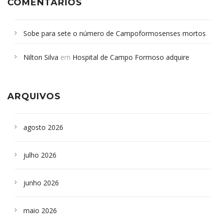
COMENTÁRIOS
Sobe para sete o número de Campoformosenses mortos
em desabamento em São Paulo - Revista da Bahia
em
Nilton Silva
em
Hospital de Campo Formoso adquire
Campoformosenses que morreram em desabamentos são
aparelho para fazer exames de tomografia
sepultados em SP
ARQUIVOS
agosto 2026
julho 2026
junho 2026
maio 2026