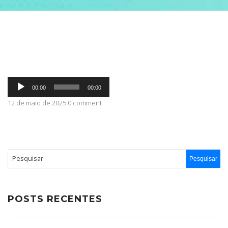
ABRANGÊNCIA
CONTATO
Tocador
00:00
00:00
de
áudio
12 de maio de 2025 0 comment
POSTS RECENTES