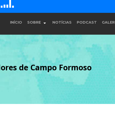
D
H
G
E
F
INÍCIO
SOBRE
NOTÍCIAS
PODCAST
GALER
História
ores de Campo Formoso
Equipe
Programação