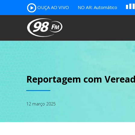
OUÇA AO VIVO
NO AR: Automático
A
B
c
Reportagem com Veread
12 março 2025