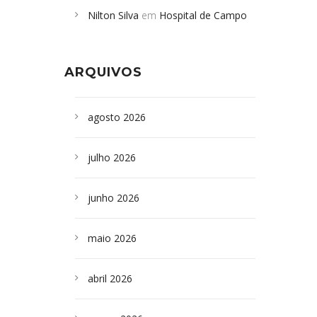
Nilton Silva
em
Hospital de Campo
desabamento em São Paulo - Revista
Formoso adquire aparelho para fazer
da Bahia
em
Campoformosenses que
exames de tomografia
morreram em desabamentos são
ARQUIVOS
sepultados em SP
agosto 2026
julho 2026
junho 2026
maio 2026
abril 2026