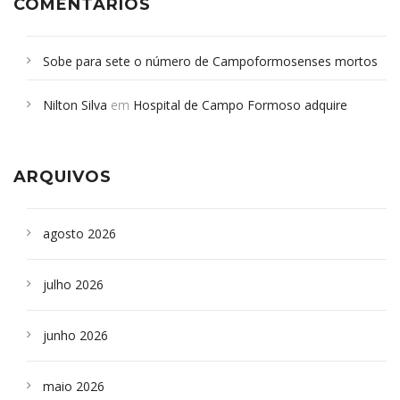
COMENTÁRIOS
Sobe para sete o número de Campoformosenses mortos
em desabamento em São Paulo - Revista da Bahia
em
Nilton Silva
em
Hospital de Campo Formoso adquire
Campoformosenses que morreram em desabamentos são
aparelho para fazer exames de tomografia
sepultados em SP
ARQUIVOS
agosto 2026
julho 2026
junho 2026
maio 2026