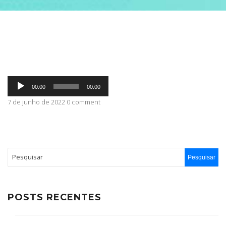
ABRANGÊNCIA
CONTATO
Tocador
00:00
00:00
de
áudio
7 de junho de 2022 0 comment
POSTS RECENTES