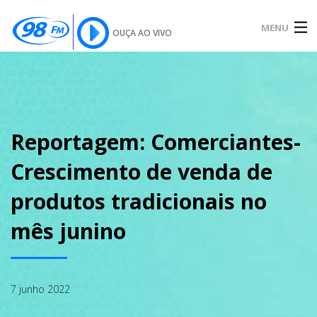
MENU
OUÇA AO VIVO
INÍCIO
SOBRE
Reportagem: Comerciantes-
Crescimento de venda de
NOTÍCIAS
produtos tradicionais no
mês junino
PODCAST
7 junho 2022
GALERIA