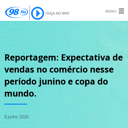
MENU
OUÇA AO VIVO
INÍCIO
SOBRE
Reportagem: Expectativa de
vendas no comércio nesse
NOTÍCIAS
período junino e copa do
mundo.
PODCAST
8 junho 2026
GALERIA