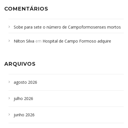
COMENTÁRIOS
Sobe para sete o número de Campoformosenses mortos
em desabamento em São Paulo - Revista da Bahia
em
Nilton Silva
em
Hospital de Campo Formoso adquire
Campoformosenses que morreram em desabamentos são
aparelho para fazer exames de tomografia
sepultados em SP
ARQUIVOS
agosto 2026
julho 2026
junho 2026