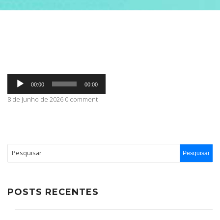
ABRANGÊNCIA
CONTATO
Tocador
00:00
00:00
de
áudio
8 de junho de 2026 0 comment
POSTS RECENTES