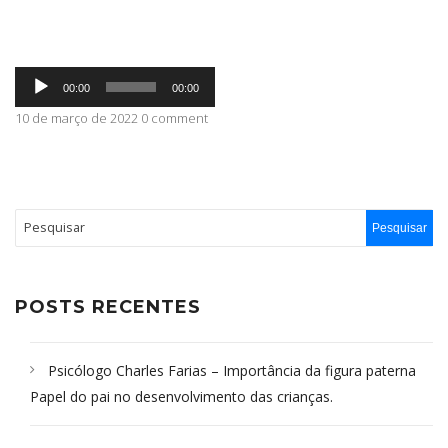
ABRANGÊNCIA
Tocador
00:00
00:00
de
áudio
10 de março de 2022 0 comment
CONTATO
POSTS RECENTES
Psicólogo Charles Farias – Importância da figura paterna
Papel do pai no desenvolvimento das crianças.