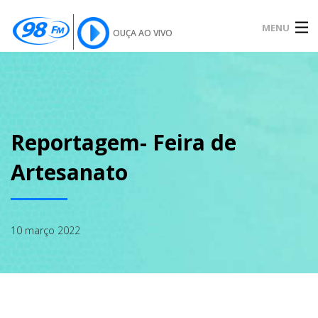
MENU
OUÇA AO VIVO
INÍCIO
SOBRE
Reportagem- Feira de
Artesanato
NOTÍCIAS
10 março 2022
PODCAST
GALERIA