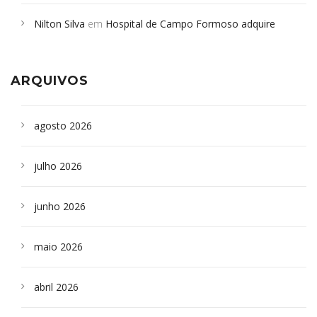
em desabamento em São Paulo - Revista da Bahia
em
Nilton Silva
em
Hospital de Campo Formoso adquire
Campoformosenses que morreram em desabamentos são
aparelho para fazer exames de tomografia
sepultados em SP
ARQUIVOS
agosto 2026
julho 2026
junho 2026
maio 2026
abril 2026