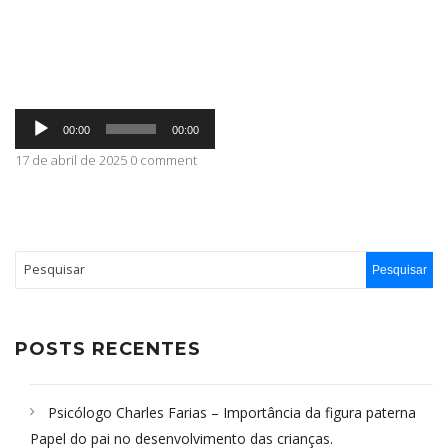
ABRANGÊNCIA
Tocador
CONTATO
00:00
00:00
de
áudio
17 de abril de 2025 0 comment
POSTS RECENTES
Psicólogo Charles Farias – Importância da figura paterna
Papel do pai no desenvolvimento das crianças.