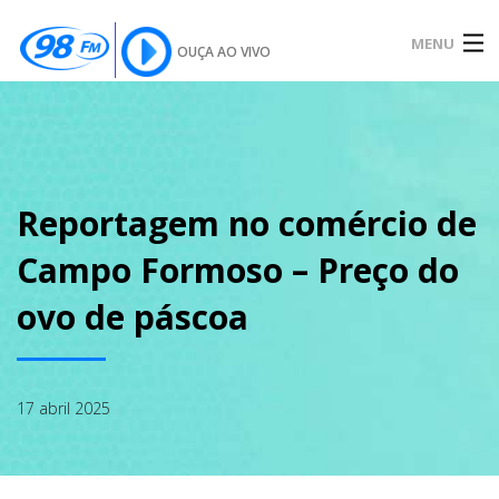
MENU
OUÇA AO VIVO
INÍCIO
SOBRE
Reportagem no comércio de
Campo Formoso – Preço do
NOTÍCIAS
ovo de páscoa
PODCAST
17 abril 2025
GALERIA