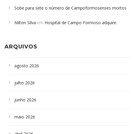
Sobe para sete o número de Campoformosenses mortos
em desabamento em São Paulo - Revista da Bahia
em
Nilton Silva
em
Hospital de Campo Formoso adquire
Campoformosenses que morreram em desabamentos são
aparelho para fazer exames de tomografia
sepultados em SP
ARQUIVOS
agosto 2026
julho 2026
junho 2026
maio 2026
abril 2026