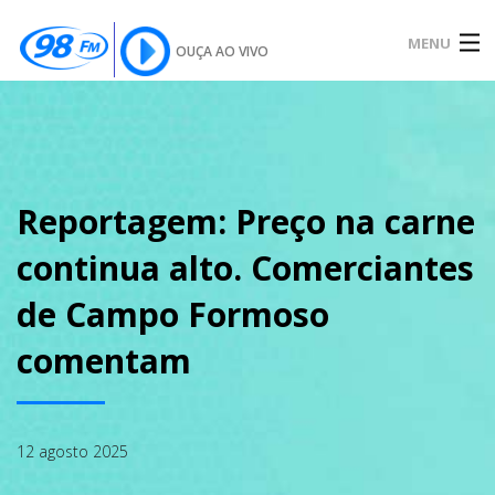
MENU
OUÇA AO VIVO
INÍCIO
SOBRE
Reportagem: Preço na carne
continua alto. Comerciantes
NOTÍCIAS
de Campo Formoso
comentam
PODCAST
12 agosto 2025
GALERIA