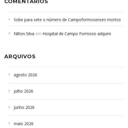
COMENTÁRIOS
Sobe para sete o número de Campoformosenses mortos
em desabamento em São Paulo - Revista da Bahia
em
Nilton Silva
em
Hospital de Campo Formoso adquire
Campoformosenses que morreram em desabamentos são
aparelho para fazer exames de tomografia
sepultados em SP
ARQUIVOS
agosto 2026
julho 2026
junho 2026
maio 2026