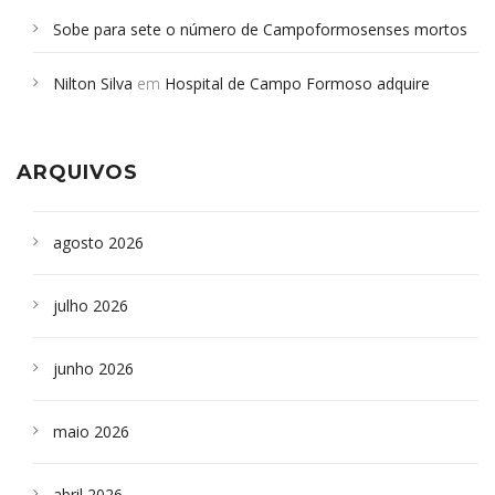
Sobe para sete o número de Campoformosenses mortos
em desabamento em São Paulo - Revista da Bahia
em
Nilton Silva
em
Hospital de Campo Formoso adquire
Campoformosenses que morreram em desabamentos são
aparelho para fazer exames de tomografia
sepultados em SP
ARQUIVOS
agosto 2026
julho 2026
junho 2026
maio 2026
abril 2026