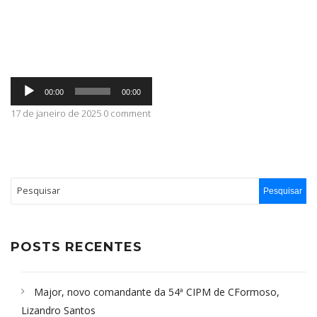
ABRANGÊNCIA
Tocador
CONTATO
00:00
00:00
de
áudio
17 de janeiro de 2025 0 comment
POSTS RECENTES
Major, novo comandante da 54ª CIPM de CFormoso,
Lizandro Santos