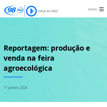
MENU
OUÇA AO VIVO
INÍCIO
SOBRE
Reportagem: produção e
venda na feira
NOTÍCIAS
agroecológica
PODCAST
17 janeiro 2025
GALERIA