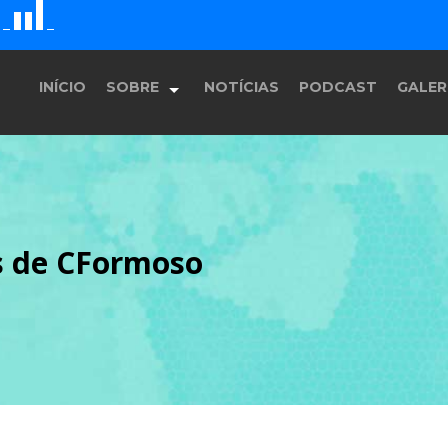
D
H
G
E
F
INÍCIO
SOBRE
NOTÍCIAS
PODCAST
GALER
História
s de CFormoso
Equipe
Programação