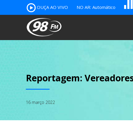
A
OUÇA AO VIVO
NO AR: Automático
B
c
Reportagem: Vereadore
16 março 2022