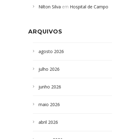
Nilton Silva
em
Hospital de Campo
desabamento em São Paulo - Revista
Formoso adquire aparelho para fazer
da Bahia
em
Campoformosenses que
exames de tomografia
morreram em desabamentos são
ARQUIVOS
sepultados em SP
agosto 2026
julho 2026
junho 2026
maio 2026
abril 2026