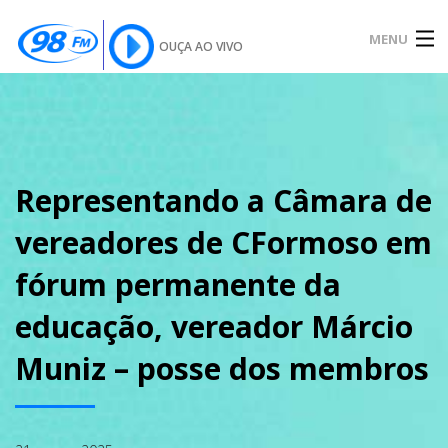
MENU
OUÇA AO VIVO
INÍCIO
SOBRE
Representando a Câmara de
vereadores de CFormoso em
NOTÍCIAS
fórum permanente da
educação, vereador Márcio
PODCAST
Muniz – posse dos membros
GALERIA