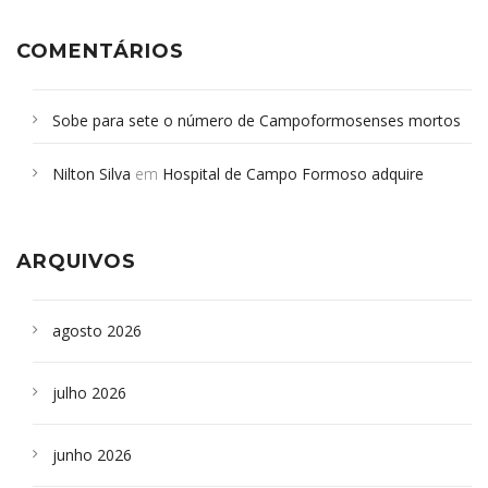
COMENTÁRIOS
Sobe para sete o número de Campoformosenses mortos
em desabamento em São Paulo - Revista da Bahia
em
Nilton Silva
em
Hospital de Campo Formoso adquire
Campoformosenses que morreram em desabamentos são
aparelho para fazer exames de tomografia
sepultados em SP
ARQUIVOS
agosto 2026
julho 2026
junho 2026