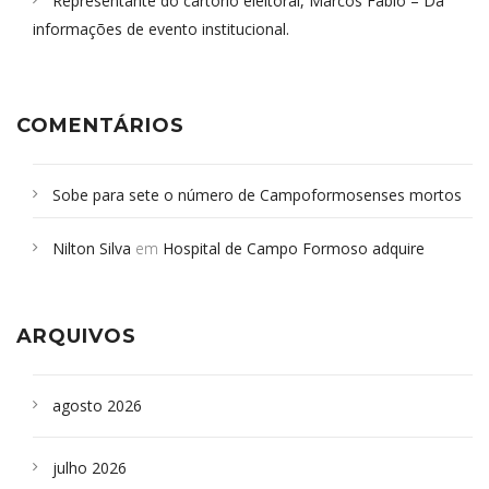
Representante do cartório eleitoral, Marcos Fábio – Dá
informações de evento institucional.
COMENTÁRIOS
Sobe para sete o número de Campoformosenses mortos
em desabamento em São Paulo - Revista da Bahia
em
Nilton Silva
em
Hospital de Campo Formoso adquire
Campoformosenses que morreram em desabamentos são
aparelho para fazer exames de tomografia
sepultados em SP
ARQUIVOS
agosto 2026
julho 2026