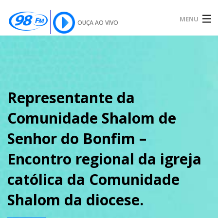
MENU
OUÇA AO VIVO
INÍCIO
SOBRE
Representante da
Comunidade Shalom de
NOTÍCIAS
Senhor do Bonfim –
Encontro regional da igreja
PODCAST
católica da Comunidade
Shalom da diocese.
GALERIA