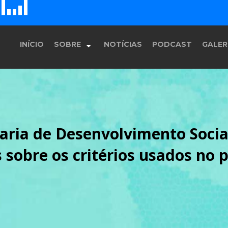
D
H
G
E
F
INÍCIO
SOBRE
NOTÍCIAS
PODCAST
GALER
História
aria de Desenvolvimento Socia
Equipe
 sobre os critérios usados no
Programação