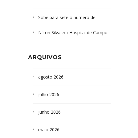
Sobe para sete o número de
Campoformosenses mortos em
Nilton Silva
em
Hospital de Campo
desabamento em São Paulo - Revista
Formoso adquire aparelho para fazer
da Bahia
em
Campoformosenses que
exames de tomografia
morreram em desabamentos são
ARQUIVOS
sepultados em SP
agosto 2026
julho 2026
junho 2026
maio 2026