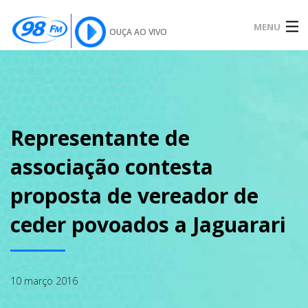
MENU
OUÇA AO VIVO
INÍCIO
SOBRE
Representante de
associação contesta
NOTÍCIAS
proposta de vereador de
ceder povoados a Jaguarari
PODCAST
10 março 2016
GALERIA