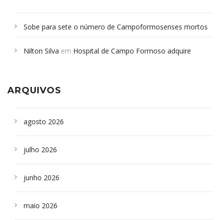
Sobe para sete o número de Campoformosenses mortos
em desabamento em São Paulo - Revista da Bahia
em
Nilton Silva
em
Hospital de Campo Formoso adquire
Campoformosenses que morreram em desabamentos são
aparelho para fazer exames de tomografia
sepultados em SP
ARQUIVOS
agosto 2026
julho 2026
junho 2026
maio 2026