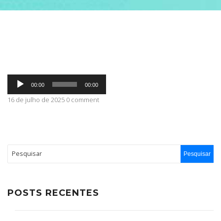
ABRANGÊNCIA
CONTATO
Tocador
00:00
00:00
de
áudio
16 de julho de 2025 0 comment
POSTS RECENTES