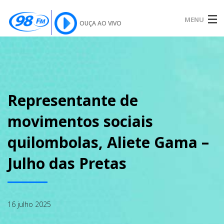
MENU
OUÇA AO VIVO
INÍCIO
SOBRE
Representante de
movimentos sociais
NOTÍCIAS
quilombolas, Aliete Gama –
Julho das Pretas
PODCAST
16 julho 2025
GALERIA