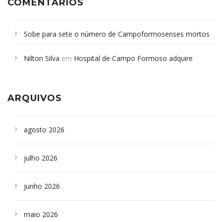
COMENTÁRIOS
Sobe para sete o número de Campoformosenses mortos
em desabamento em São Paulo - Revista da Bahia
em
Nilton Silva
em
Hospital de Campo Formoso adquire
Campoformosenses que morreram em desabamentos são
aparelho para fazer exames de tomografia
sepultados em SP
ARQUIVOS
agosto 2026
julho 2026
junho 2026
maio 2026