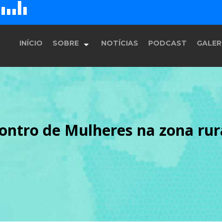
D
H
G
E
F
INÍCIO
SOBRE
NOTÍCIAS
PODCAST
GALER
História
contro de Mulheres na zona ru
Equipe
Programação