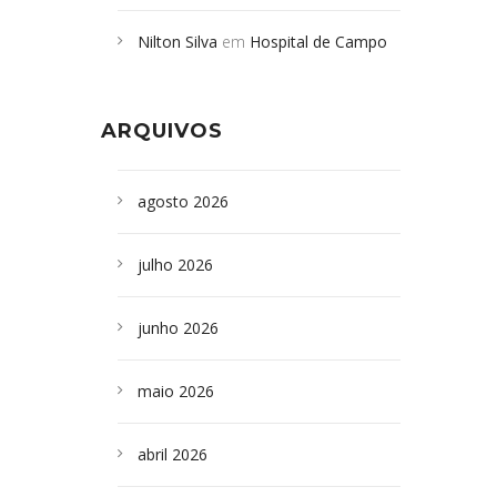
Campoformosenses mortos em
Nilton Silva
em
Hospital de Campo
desabamento em São Paulo - Revista
Formoso adquire aparelho para fazer
da Bahia
em
Campoformosenses que
exames de tomografia
morreram em desabamentos são
ARQUIVOS
sepultados em SP
agosto 2026
julho 2026
junho 2026
maio 2026
abril 2026