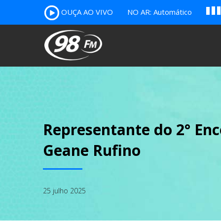
A
OUÇA AO VIVO
NO AR: Automático
B
c
Representante do 2° En
Geane Rufino
25 julho 2025