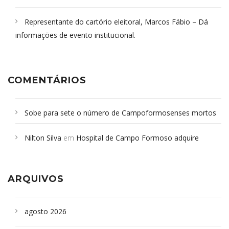
Representante do cartório eleitoral, Marcos Fábio – Dá
informações de evento institucional.
COMENTÁRIOS
Sobe para sete o número de Campoformosenses mortos
em desabamento em São Paulo - Revista da Bahia
em
Nilton Silva
em
Hospital de Campo Formoso adquire
Campoformosenses que morreram em desabamentos são
aparelho para fazer exames de tomografia
sepultados em SP
ARQUIVOS
agosto 2026