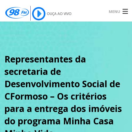
MENU
OUÇA AO VIVO
INÍCIO
SOBRE
Representantes da
secretaria de
NOTÍCIAS
Desenvolvimento Social de
CFormoso – Os critérios
PODCAST
para a entrega dos imóveis
do programa Minha Casa
GALERIA