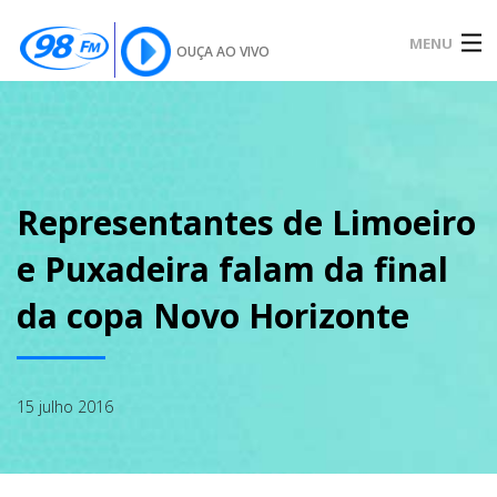
MENU
OUÇA AO VIVO
INÍCIO
SOBRE
Representantes de Limoeiro
e Puxadeira falam da final
NOTÍCIAS
da copa Novo Horizonte
PODCAST
15 julho 2016
GALERIA