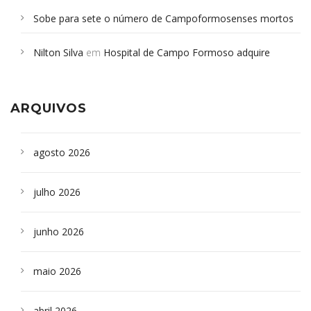
Sobe para sete o número de Campoformosenses mortos
em desabamento em São Paulo - Revista da Bahia
em
Nilton Silva
em
Hospital de Campo Formoso adquire
Campoformosenses que morreram em desabamentos são
aparelho para fazer exames de tomografia
sepultados em SP
ARQUIVOS
agosto 2026
julho 2026
junho 2026
maio 2026
abril 2026