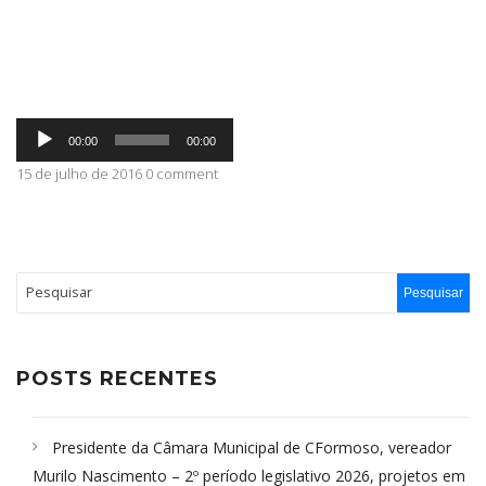
ABRANGÊNCIA
Tocador
CONTATO
00:00
00:00
de
áudio
15 de julho de 2016 0 comment
POSTS RECENTES
Presidente da Câmara Municipal de CFormoso, vereador
Murilo Nascimento – 2º período legislativo 2026, projetos em