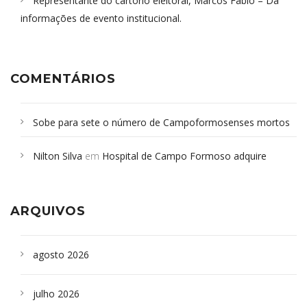
Representante do cartório eleitoral, Marcos Fábio – Dá
informações de evento institucional.
COMENTÁRIOS
Sobe para sete o número de Campoformosenses mortos
em desabamento em São Paulo - Revista da Bahia
em
Nilton Silva
em
Hospital de Campo Formoso adquire
Campoformosenses que morreram em desabamentos são
aparelho para fazer exames de tomografia
sepultados em SP
ARQUIVOS
agosto 2026
julho 2026