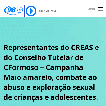
MENU
OUÇA AO VIVO
INÍCIO
SOBRE
Representantes do CREAS e
do Conselho Tutelar de
NOTÍCIAS
CFormoso – Campanha
Maio amarelo, combate ao
PODCAST
abuso e exploração sexual
de crianças e adolescentes.
GALERIA