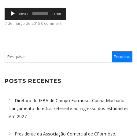
Tocador
ABRANGÊNCIA
00:00
00:00
de
áudio
7 de março de 2018 0 comment
CONTATO
POSTS RECENTES
Diretora do IFBA de Campo Formoso, Carina Machado-
Lançamento do edital referente ao ingresso dos estudantes
em 2027.
Presidente da Associação Comercial de CFormoso,