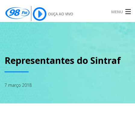
MENU
OUÇA AO VIVO
INÍCIO
SOBRE
Representantes do Sintraf
NOTÍCIAS
7 março 2018
PODCAST
GALERIA