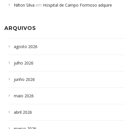
Nilton Silva
em
Hospital de Campo Formoso adquire
Campoformosenses que morreram em desabamentos são
aparelho para fazer exames de tomografia
sepultados em SP
ARQUIVOS
agosto 2026
julho 2026
junho 2026
maio 2026
abril 2026
março 2026