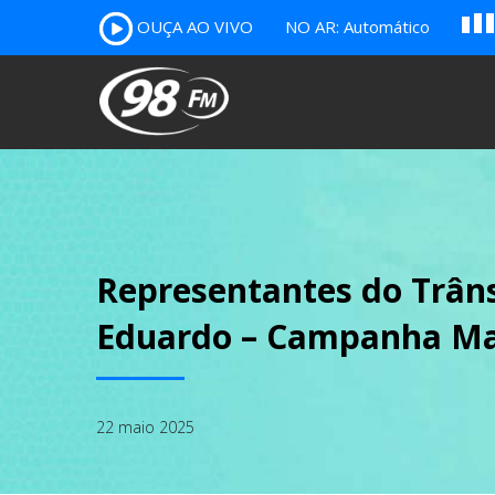
OUÇA AO VIVO
NO AR: Automático
A
B
c
Representantes do Trâns
Eduardo – Campanha Ma
22 maio 2025