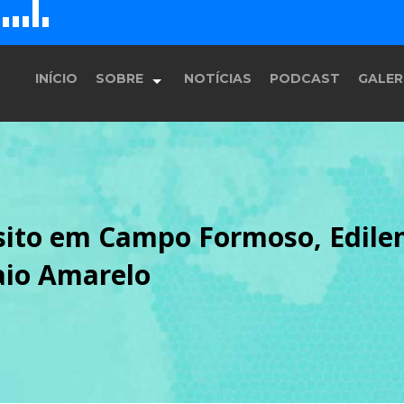
D
H
G
E
F
INÍCIO
SOBRE
NOTÍCIAS
PODCAST
GALER
História
ito em Campo Formoso, Edilen
Equipe
io Amarelo
Programação