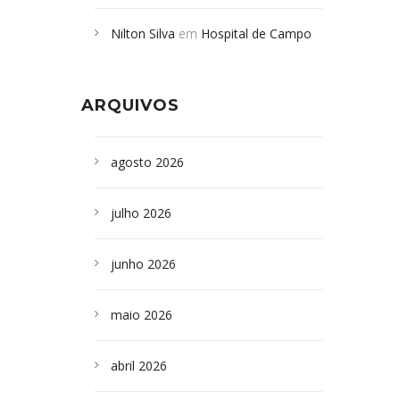
Campoformosenses mortos em
Nilton Silva
em
Hospital de Campo
desabamento em São Paulo - Revista
Formoso adquire aparelho para fazer
da Bahia
em
Campoformosenses que
exames de tomografia
morreram em desabamentos são
ARQUIVOS
sepultados em SP
agosto 2026
julho 2026
junho 2026
maio 2026
abril 2026