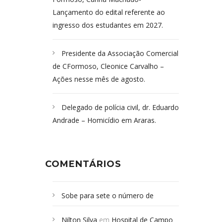
Lançamento do edital referente ao
ingresso dos estudantes em 2027.
Presidente da Associação Comercial
de CFormoso, Cleonice Carvalho –
Ações nesse mês de agosto.
Delegado de polícia civil, dr. Eduardo
Andrade – Homicídio em Araras.
COMENTÁRIOS
Sobe para sete o número de
Campoformosenses mortos em
Nilton Silva
em
Hospital de Campo
desabamento em São Paulo - Revista