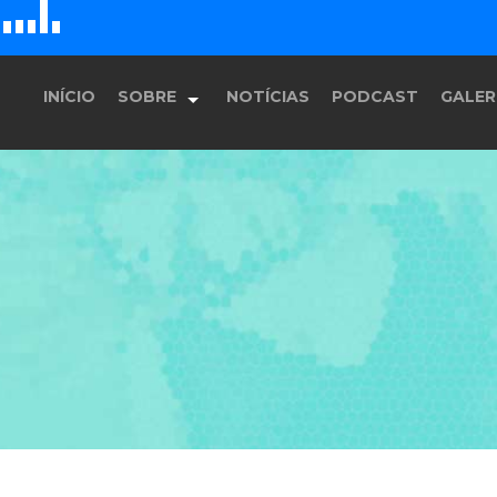
D
H
G
E
F
INÍCIO
SOBRE
NOTÍCIAS
PODCAST
GALER
História
Equipe
Programação