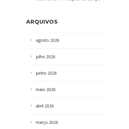
Formoso adquire aparelho para fazer
da Bahia
em
Campoformosenses que
exames de tomografia
morreram em desabamentos são
ARQUIVOS
sepultados em SP
agosto 2026
julho 2026
junho 2026
maio 2026
abril 2026
março 2026