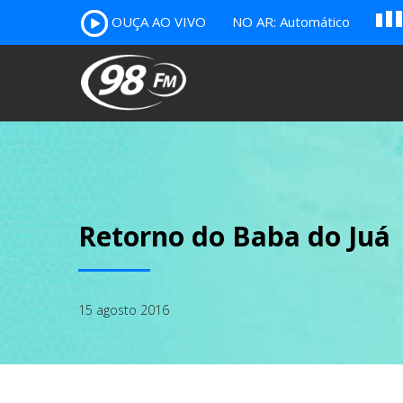
A
OUÇA AO VIVO
NO AR: Automático
B
c
Retorno do Baba do Juá
15 agosto 2016