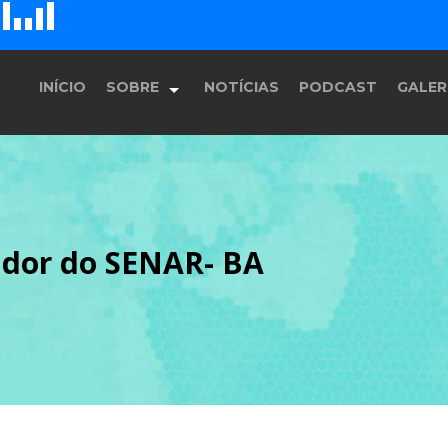
D
H
G
E
F
INÍCIO
SOBRE
NOTÍCIAS
PODCAST
GALER
História
ador do SENAR- BA
Equipe
Programação