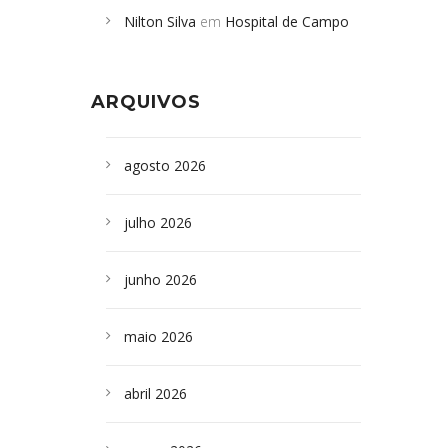
Nilton Silva
em
Hospital de Campo
desabamento em São Paulo - Revista
Formoso adquire aparelho para fazer
da Bahia
em
Campoformosenses que
exames de tomografia
morreram em desabamentos são
ARQUIVOS
sepultados em SP
agosto 2026
julho 2026
junho 2026
maio 2026
abril 2026