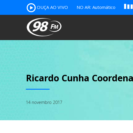
A
OUÇA AO VIVO
NO AR: Automático
B
c
Ricardo Cunha Coorden
14 novembro 2017