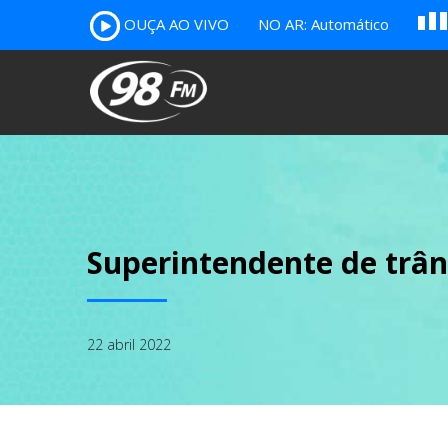
A
OUÇA AO VIVO
NO AR: Automático
B
c
Superintendente de trâns
22 abril 2022