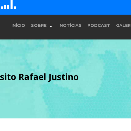
D
H
G
E
F
INÍCIO
SOBRE
NOTÍCIAS
PODCAST
GALER
História
ito Rafael Justino
Equipe
Programação