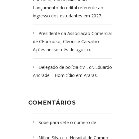
Lançamento do edital referente ao
ingresso dos estudantes em 2027.
Presidente da Associação Comercial
de CFormoso, Cleonice Carvalho –
Ações nesse mês de agosto.
Delegado de polícia civil, dr. Eduardo
Andrade – Homicídio em Araras.
COMENTÁRIOS
Sobe para sete o número de
Campoformosenses mortos em
Nilton Silva
em
Hospital de Campo
desabamento em São Paulo - Revista