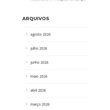
Formoso adquire aparelho para fazer
da Bahia
em
Campoformosenses que
exames de tomografia
morreram em desabamentos são
ARQUIVOS
sepultados em SP
agosto 2026
julho 2026
junho 2026
maio 2026
abril 2026
março 2026