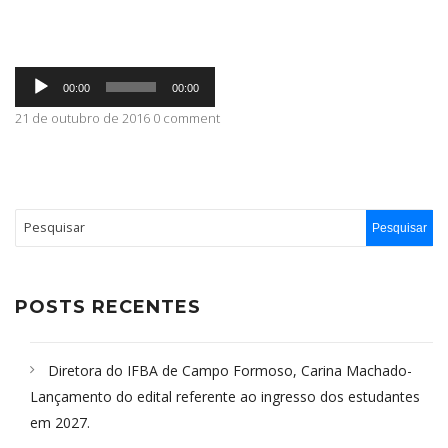
ABRANGÊNCIA
Tocador
00:00
00:00
de
áudio
21 de outubro de 2016 0 comment
CONTATO
POSTS RECENTES
Diretora do IFBA de Campo Formoso, Carina Machado-
Lançamento do edital referente ao ingresso dos estudantes
em 2027.