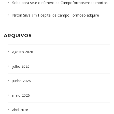
Sobe para sete o número de Campoformosenses mortos
em desabamento em São Paulo - Revista da Bahia
em
Nilton Silva
em
Hospital de Campo Formoso adquire
Campoformosenses que morreram em desabamentos são
aparelho para fazer exames de tomografia
sepultados em SP
ARQUIVOS
agosto 2026
julho 2026
junho 2026
maio 2026
abril 2026