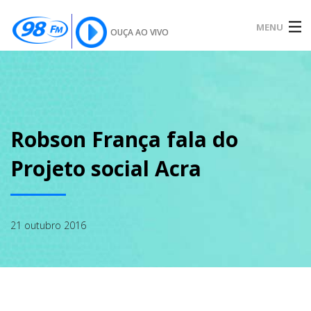
MENU
OUÇA AO VIVO
INÍCIO
SOBRE
Robson França fala do
Projeto social Acra
NOTÍCIAS
21 outubro 2016
PODCAST
GALERIA