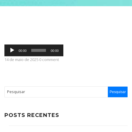
ABRANGÊNCIA
CONTATO
Tocador
00:00
00:00
de
áudio
14 de maio de 2025 0 comment
POSTS RECENTES