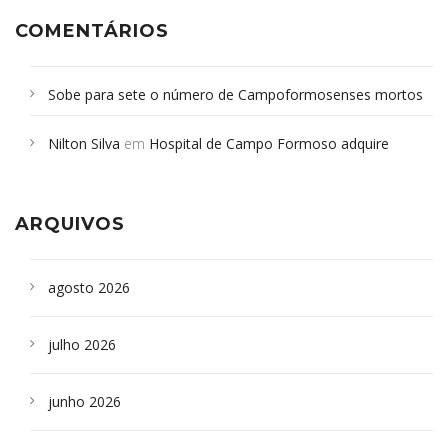
COMENTÁRIOS
Sobe para sete o número de Campoformosenses mortos
em desabamento em São Paulo - Revista da Bahia
em
Nilton Silva
em
Hospital de Campo Formoso adquire
Campoformosenses que morreram em desabamentos são
aparelho para fazer exames de tomografia
sepultados em SP
ARQUIVOS
agosto 2026
julho 2026
junho 2026