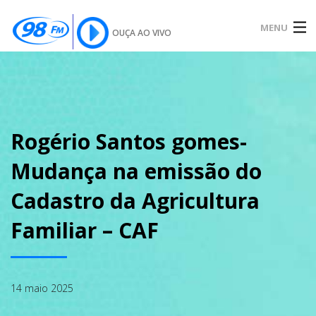
MENU
OUÇA AO VIVO
INÍCIO
SOBRE
Rogério Santos gomes-
Mudança na emissão do
NOTÍCIAS
Cadastro da Agricultura
Familiar – CAF
PODCAST
14 maio 2025
GALERIA