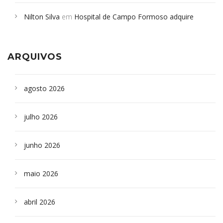
em desabamento em São Paulo - Revista da Bahia
em
Nilton Silva
em
Hospital de Campo Formoso adquire
Campoformosenses que morreram em desabamentos são
aparelho para fazer exames de tomografia
sepultados em SP
ARQUIVOS
agosto 2026
julho 2026
junho 2026
maio 2026
abril 2026