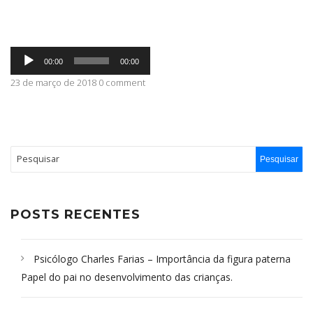
ABRANGÊNCIA
Tocador
00:00
00:00
de
áudio
23 de março de 2018 0 comment
CONTATO
POSTS RECENTES
Psicólogo Charles Farias – Importância da figura paterna
Papel do pai no desenvolvimento das crianças.