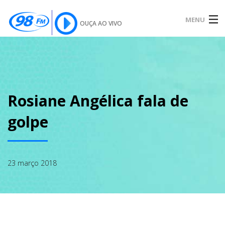
MENU
OUÇA AO VIVO
INÍCIO
SOBRE
Rosiane Angélica fala de
golpe
NOTÍCIAS
23 março 2018
PODCAST
GALERIA