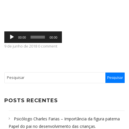
ABRANGÊNCIA
Tocador
CONTATO
00:00
00:00
de
áudio
9 de junho de 2018 0 comment
POSTS RECENTES
Psicólogo Charles Farias – Importância da figura paterna
Papel do pai no desenvolvimento das crianças.