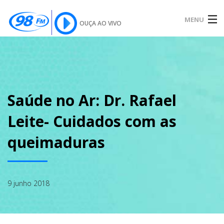
MENU
OUÇA AO VIVO
INÍCIO
SOBRE
Saúde no Ar: Dr. Rafael
Leite- Cuidados com as
NOTÍCIAS
queimaduras
PODCAST
9 junho 2018
GALERIA