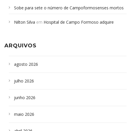
Sobe para sete o número de Campoformosenses mortos
em desabamento em São Paulo - Revista da Bahia
em
Nilton Silva
em
Hospital de Campo Formoso adquire
Campoformosenses que morreram em desabamentos são
aparelho para fazer exames de tomografia
sepultados em SP
ARQUIVOS
agosto 2026
julho 2026
junho 2026
maio 2026
abril 2026