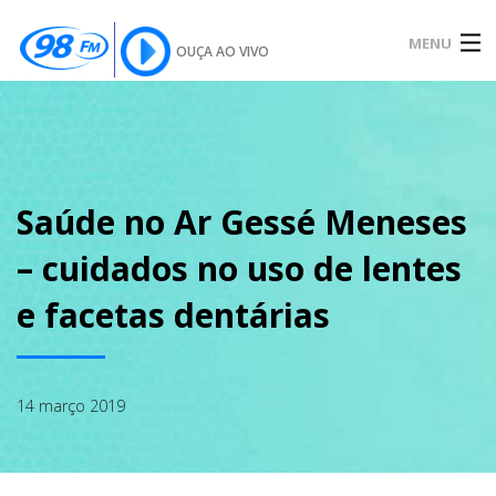
MENU
OUÇA AO VIVO
INÍCIO
SOBRE
Saúde no Ar Gessé Meneses
– cuidados no uso de lentes
NOTÍCIAS
e facetas dentárias
PODCAST
14 março 2019
GALERIA