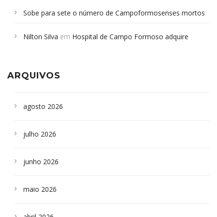
Sobe para sete o número de Campoformosenses mortos
em desabamento em São Paulo - Revista da Bahia
em
Nilton Silva
em
Hospital de Campo Formoso adquire
Campoformosenses que morreram em desabamentos são
aparelho para fazer exames de tomografia
sepultados em SP
ARQUIVOS
agosto 2026
julho 2026
junho 2026
maio 2026
abril 2026