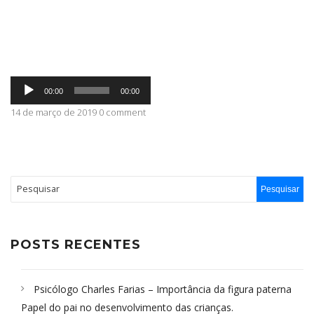
ABRANGÊNCIA
Tocador
CONTATO
00:00
00:00
de
áudio
14 de março de 2019 0 comment
POSTS RECENTES
Psicólogo Charles Farias – Importância da figura paterna
Papel do pai no desenvolvimento das crianças.