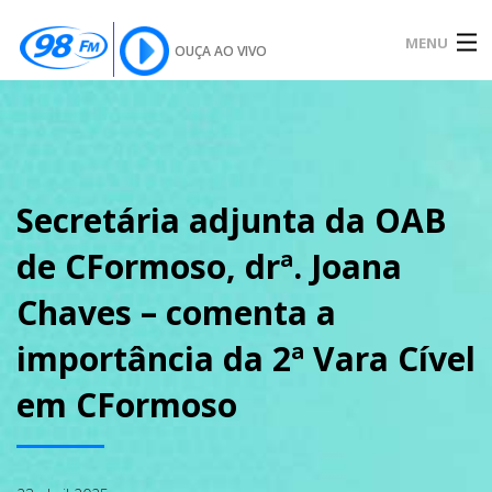
MENU
OUÇA AO VIVO
INÍCIO
SOBRE
Secretária adjunta da OAB
de CFormoso, drª. Joana
NOTÍCIAS
Chaves – comenta a
importância da 2ª Vara Cível
PODCAST
em CFormoso
GALERIA