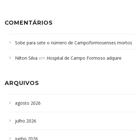
COMENTÁRIOS
Sobe para sete o número de Campoformosenses mortos
em desabamento em São Paulo - Revista da Bahia
em
Nilton Silva
em
Hospital de Campo Formoso adquire
Campoformosenses que morreram em desabamentos são
aparelho para fazer exames de tomografia
sepultados em SP
ARQUIVOS
agosto 2026
julho 2026
junho 2026