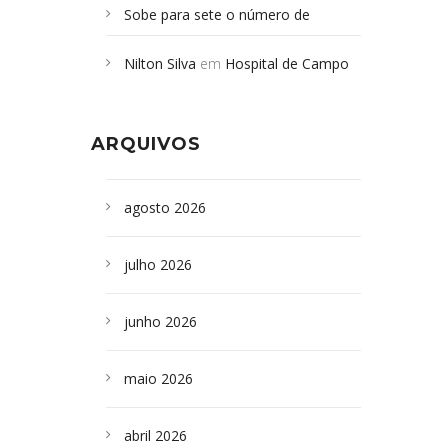
Sobe para sete o número de
Campoformosenses mortos em
Nilton Silva
em
Hospital de Campo
desabamento em São Paulo - Revista
Formoso adquire aparelho para fazer
da Bahia
em
Campoformosenses que
exames de tomografia
morreram em desabamentos são
ARQUIVOS
sepultados em SP
agosto 2026
julho 2026
junho 2026
maio 2026
abril 2026