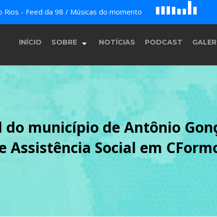
D
H
A
do Rios - Feed da 98 / Músicas do momento
E
F
B
c
G
INÍCIO
SOBRE
NOTÍCIAS
PODCAST
GALER
História
l do município de Antônio Gonç
Equipe
e Assistência Social em CForm
Programação