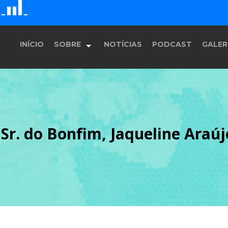
G
E
F
D
H
INÍCIO
SOBRE
NOTÍCIAS
PODCAST
GALER
História
 Sr. do Bonfim, Jaqueline Araúj
Equipe
Programação