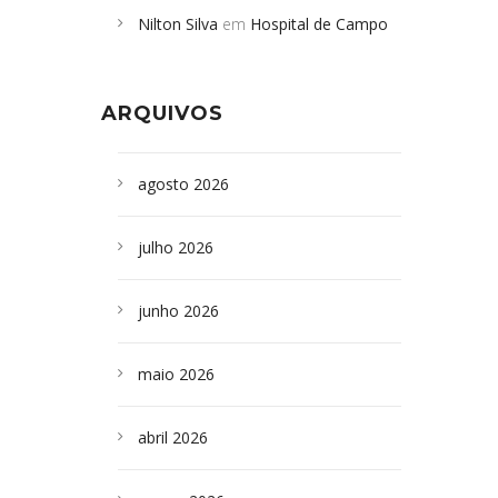
Nilton Silva
em
Hospital de Campo
desabamento em São Paulo - Revista
Formoso adquire aparelho para fazer
da Bahia
em
Campoformosenses que
exames de tomografia
morreram em desabamentos são
ARQUIVOS
sepultados em SP
agosto 2026
julho 2026
junho 2026
maio 2026
abril 2026